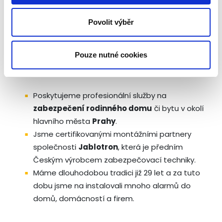
Zabezpečení rodinného
Povolit výběr
domu v Praze a okolí
Pouze nutné cookies
Proč si zvolit nás:
Poskytujeme profesionální služby na
zabezpečení rodinného domu
či bytu v okolí
hlavního města
Prahy
.
Jsme certifikovanými montážními partnery
společnosti
Jablotron
, která je předním
Českým výrobcem zabezpečovací techniky.
Máme dlouhodobou tradici již 29 let a za tuto
dobu jsme na instalovali mnoho alarmů do
domů, domácností a firem.