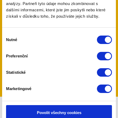
3
analýzy. Partneři tyto údaje mohou zkombinovat s
dalšími informacemi, které jste jim poskytli nebo které
získali v důsledku toho, že používáte jejich služby.
měsíce zdarma střežení
Výběr
Nutné
po celém světě
souhlasu
500 tis.
Preferenční
uživatelů MyJablotron
Statistické
Marketingové
Povolit všechny cookies