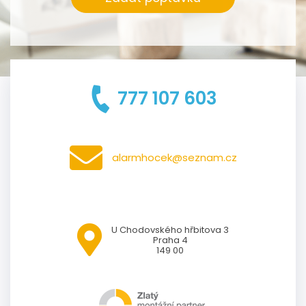
777 107 603
alarmhocek@seznam.cz
U Chodovského hřbitova 3
Praha 4
149 00