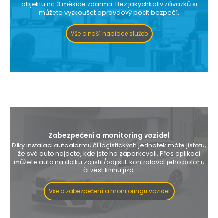
objektu na 3 měsíce zdarma. Bez jakýchkoliv závazků si
můžete vyzkoušet opravdový pocit bezpečí.
Vše o naší nabídce služeb
Zabezpečení a monitoring vozidel
Díky instalaci autoalarmu či logistických jednotek máte jistotu,
že své auto najdete, kde jste ho zaparkovali. Přes aplikaci
můžete auto na dálku zajistit/odjistit, kontrolovat jeho polohu
či vést knihu jízd.
Vše o zabezpečení a monitoringu vozidel