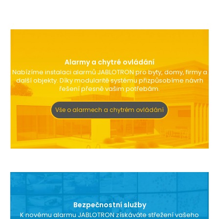
Alarmy a chytré ovládání
Nabízíme instalaci alarmů JABLOTRON pro byty, domy, firmy a
další objekty. Díky modularitě systému přizpůsobíme návrh
řešení přesně vašim potřebám.
Vše o alarmech a chytrém ovládání
Bezpečnostní služby
K novému alarmu JABLOTRON získáváte střežení vašeho